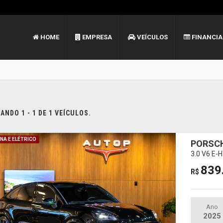
HOME
EMPRESA
VEÍCULOS
FINANCI
NDO 1 - 1 DE 1 VEÍCULOS.
NA E ELÉTRICO
PORSC
3.0 V6 E
839
R$
Ano
2025