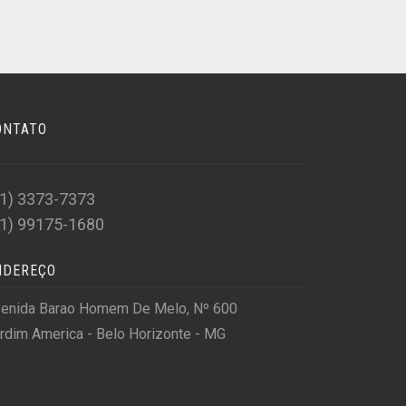
ONTATO
31) 3373-7373
31) 99175-1680
NDEREÇO
enida Barao Homem De Melo, Nº 600
rdim America - Belo Horizonte - MG