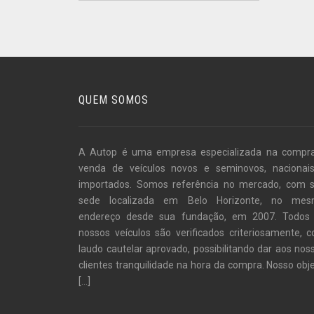
QUEM SOMOS
A Autop é uma empresa especializada na compr
venda de veículos novos e seminovos, nacionai
importados. Somos referência no mercado, com 
sede localizada em Belo Horizonte, no me
endereço desde sua fundação, em 2007. Todos
nossos veículos são verificados criteriosamente, 
laudo cautelar aprovado, possibilitando dar aos nos
clientes tranquilidade na hora da compra. Nosso obje
[...]