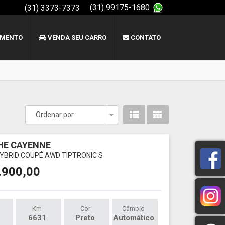
(31) 99175-1680
(31) 3373-7373
AMENTO
VENDA SEU CARRO
CONTATO
Ordenar por
Toggle Dropdown
HE CAYENNE
-HYBRID COUPÉ AWD TIPTRONIC S
.900,00
Km
Cor
Câmbio
6631
Preto
Automático