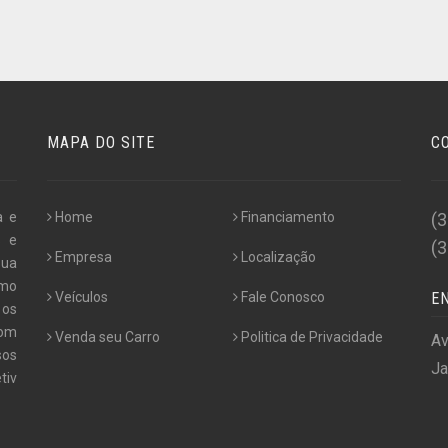
MAPA DO SITE
C
a e
Home
Financiamento
(
s e
(
Empresa
Localização
sua
smo
Veículos
Fale Conosco
E
 os
com
Venda seu Carro
Politica de Privacidade
Av
sos
Ja
tiv