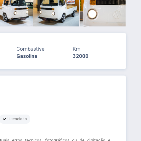
Combustível
Km
Gasolina
32000
Licenciado
uais erros técnicos, fotográficos ou de digitação e