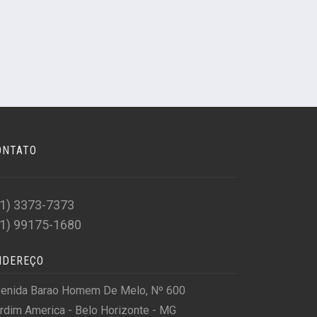
ONTATO
31) 3373-7373
31) 99175-1680
NDEREÇO
enida Barao Homem De Melo, Nº 600
rdim America - Belo Horizonte - MG