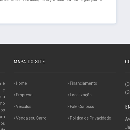
MAPA DO SITE
C
a e
Home
Financiamento
(
s e
(
Empresa
Localização
sua
smo
Veículos
Fale Conosco
E
 os
com
Venda seu Carro
Politica de Privacidade
Av
sos
Ja
tiv