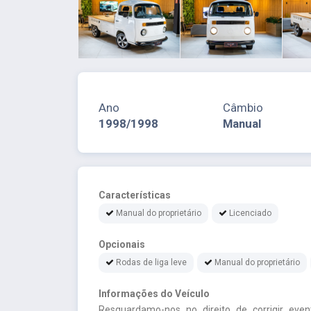
Ano
Câmbio
1998/1998
Manual
Características
Manual do proprietário
Licenciado
Opcionais
Rodas de liga leve
Manual do proprietário
Informações do Veículo
Resguardamo-nos no direito de corrigir event