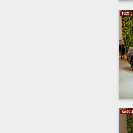
FLEX
GASOL