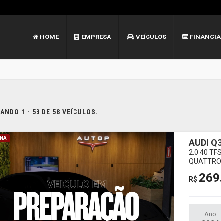
HOME
EMPRESA
VEÍCULOS
FINANCI
NDO 1 - 58 DE 58 VEÍCULOS.
INA
AUDI Q
2.0 40 T
QUATTRO 
269
R$
Ano