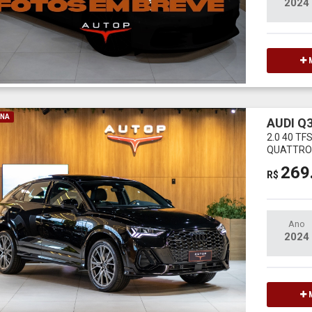
2024
M
INA
AUDI Q
2.0 40 T
QUATTRO 
269
R$
Ano
2024
M