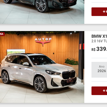
M
INA
BMW X
2.0 16V 
339
R$
Ano
2026
M