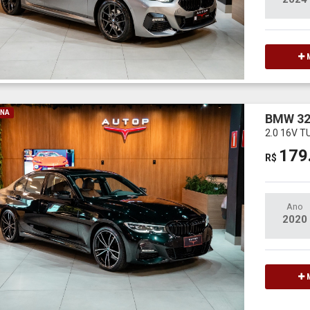
M
INA
BMW 32
2.0 16V 
179
R$
Ano
2020
M