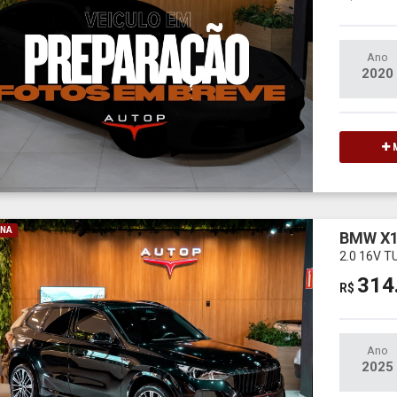
Ano
2020
M
INA
BMW X
2.0 16V 
314
R$
Ano
2025