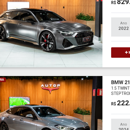
829
R$
Ano
2022
M
INA
BMW 21
1.5 TWIN
STEPTRO
222
R$
Ano
2024