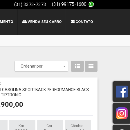
(31) 99175-1680
(31) 3373-7373
AMENTO
VENDA SEU CARRO
CONTATO
Ordenar por
Toggle Dropdown
3
FSI GASOLINA SPORTBACK PERFORMANCE BLACK
TIPTRONIC
.900,00
Km
Cor
Câmbio